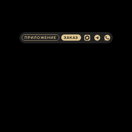
ПРИЛОЖЕНИЕ
ЗАКАЗ
КОНТАКТЫ ДЛЯ
ОПЕРАТИВНОЙ СВЯЗИ
КЛИЕНТАМ И ПАРТНЕРАМ
Получите консультацию от эксперта
«Армада». Обсудите сотрудничество
как корпоративный клиент, партнер,
инвестор или СМИ.
ИННОВАЦИИ В