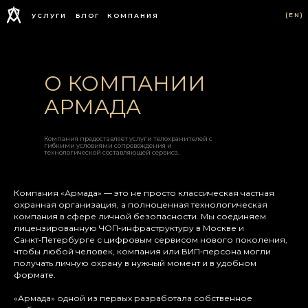
(EN)
УСЛУГИ
БЛОГ
КОМПАНИЯ
О КОМПАНИИ
АРМАДА
Компания предоставляет услуги телохранителей с
гибкими условиями сопровождения и
технологической составляющей сервиса.
Компания «Армада» — это не просто классическая частная
охранная организация, а полноценная технологическая
компания в сфере личной безопасности. Мы соединяем
лицензированную ЧОП‑инфраструктуру в Москве и
Санкт‑Петербурге с цифровым сервисом нового поколения,
чтобы любой человек, компания или ВИП‑персона могли
получать личную охрану в нужный момент и в удобном
формате.
«Армада» одной из первых разработала собственное