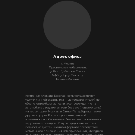
Адрес офиса
г. Москва
Пресненская набережная,
д. 8 стр. 1, «Москва Сити»
МФБЦ «Город Столиц»,
Башня «Москва»
Компания «Армада Безопасность» осуществляет
услуги личной охраны (личные телохранители) по
обеспечению безопасности и сопровождению на
автомобиле с водителем или без авто (пешая охрана)
на территории Москвы и Санкт-Петербурга, а также
других городов России с дополнительной
возможностью обеспечения безопасности клиента в
зарубежных поездках. Услуги предоставляются в
полностью дистанционном формате посредством
мобильного приложения, веб-приложения, «Telegram
mini-app», в мессенджерах и при прямом обращении