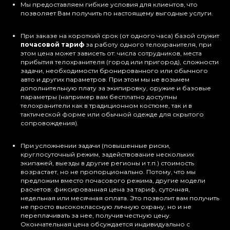
Мы предоставляем гибкие условия для клиентов, что
позволяет Вам получить по настоящему выгодные услуги.
При заказе на короткий срок (от одного часа) базой служит
почасовой тариф
за работу одного телохранителя, при
этом цена может зависеть от: числа сотрудников, места
прибытия телохранителя (город или пригород), сложности
задачи, необходимости бронированного или обычного
авто и других параметров. При этом мы не возьмем
дополнительную плату за экипировку, оружие и базовые
параметры (например вам бесплатно доступны
телохранители как в традиционном костюме, так и в
тактической форме или обычной одежде для скрытого
сопровождения).
При усложнении задачи (повышенные риски,
круглосуточный режим, задействование нескольких
экипажей, выезды в другие регионы и т.п.) стоимость
возрастает, но не пропорционально. Потому, что мы
предложим вместо почасового режима, другие модели
расчетов: фиксированная цена за тариф, суточная,
недельная или месячная оплата. Это позволит вам получить
не просто высококлассную личную охрану, но и не
переплачивать за нее, получив честную цену.
Окончательная цена обсуждается индивидуально с