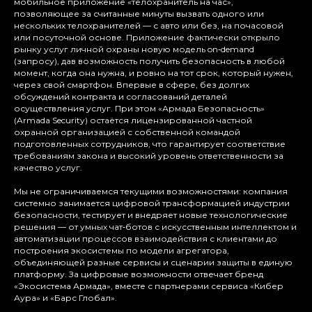
мобильное приложение «телохранитель на час»,
позволяющее за считанные минуты вызвать одного или
нескольких телохранителей — с авто или без, на почасовой
или посуточной основе. Приложение фактически открыло
рынку услуг личной охраны новую модель on‑demand
(запросу), дав возможность получить безопасность в любой
момент, когда она нужна, и ровно на тот срок, который нужен,
через свой смартфон. Впервые в сфере, без долгих
обсуждений контракта и согласований деталей
осуществления услуг. При этом «Армада Безопасность»
(Armada Security) остаётся лицензированной частной
охранной организацией с собственной командой
подготовленных сотрудников, что гарантирует соответствие
требованиям закона и высокий уровень ответственности за
качество услуг.
Мы не ограничиваемся текущими возможностями: компания
системно занимается цифровой трансформацией индустрии
безопасности, тестирует и внедряет новые технологические
решения — от умных чат‑ботов с искусственным интеллектом и
автоматизации процессов взаимодействия с клиентами до
построения экосистемы по модели агрегатора,
объединяющей разные сервисы и сценарии защиты в единую
платформу. За цифровые возможности отвечает бренд
«Экосистема Армада», вместе с партнерами сервиса «Кибер
Аура» и «Барс Глобал».