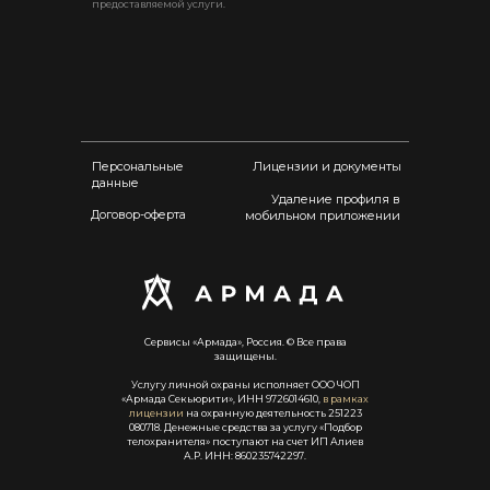
предоставляемой услуги.
Персональные
Лицензии и документы
данные
Удаление профиля в
Договор-оферта
мобильном приложении
Сервисы «Армада», Россия. © Все права
защищены.
Услугу личной охраны исполняет ООО ЧОП
«Армада Секьюрити», ИНН 9726014610,
в рамках
лицензии
на охранную деятельность 251223
080718. Денежные средства за услугу «Подбор
телохранителя» поступают на счет ИП Алиев
А.Р. ИНН: 860235742297.