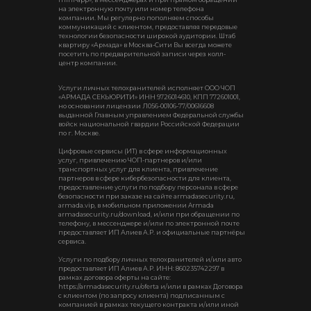
на электронную почту или номер телефона
компании. Мы регулярно пополняем способы
коммуникаций с клиентом, предоставляя передовые
технологии безопасности широкой аудитории. Штаб
квартиру «Армада» в Москва-Сити Вы всегда можете
посетить по предварительной записи через колл-
центр компании.
Услуги личных телохранителей исполняет ООО ЧОП
«АРМАДА СЕКЬЮРИТИ» ИНН 9726014610, КПП 772601001,
но основании лицензии Л056-00106-77/00616608
выданной Главным управлением Федеральной службы
войск национальной гвардии Российской Федерации
по г. Москве.
Цифровые сервисы (ИТ) в сфере информационных
услуг, привлечению ЧОП-партнеров и/или
транспортных услуг для клиента, привлечение
партнеров в сфере кибербезопасности для клиента,
предоставление услуги по подбору персонала в сфере
безопасности при заказе на сайте armadasecurity.ru,
armada.vip, в мобильном приложении Armada
armadasecurity.ru/download, и/или при обращении по
телефону, в мессенджере и/или по электронной почте
предоставляет ИП Алиев А.Р. и официальные партнёры
сервиса.
Услуги по подбору личных телохранителей и/или авто
предоставляет ИП Алиев А.Р. ИНН: 860235742297 в
рамках договора оферты на сайте:
https://armadasecurity.ru/oferta и/или в рамках Договора
с клиентом (по запросу клиента) подписанным с
компанией в рамках текущего контракта и/или иной