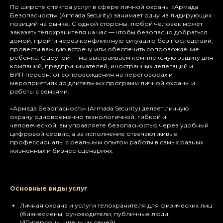
По широте спектра услуг в сфере личной охраны «Армада
Безопасность» (Armada Security) занимает одну из лидирующих
позиций на рынке. С одной стороны, любой человек может
заказать телохранителя на час — чтобы безопасно добраться
домой, пройти через конфликтную ситуацию без последствий,
провести важную встречу или обеспечить сопровождение
ребёнка. С другой — мы выстраиваем комплексную защиту для
компаний, предпринимателей, иностранных делегаций и
ВИП‑персон: от сопровождения на переговорах и
мероприятиях до длительных программ личной охраны и
работы с семьями.
«Армада Безопасность» (Armada Security) делает личную
охрану одновременно технологичной, гибкой и
человеческой: вы управляете безопасностью через удобный
цифровой сервис, а за исполнение отвечают живые
профессионалы с реальным опытом работы в самых разных
жизненных и бизнес‑сценариях.
Основные виды услуг
Личная охрана и услуги телохранителя для физических лиц
(бизнесмены, руководители, публичные люди,
VIP‑персоны, члены их семей).