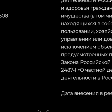
деятельности Росс
и здоровья граждан;
608
имущества (в том чи
находящихся в собс
пользовании, хозяй
управлении или дов
исключением объект
предусмотренных пу
Закона Российской Ф
2487-I «О частной 
деятельности в Ро
Дата внесения в рее