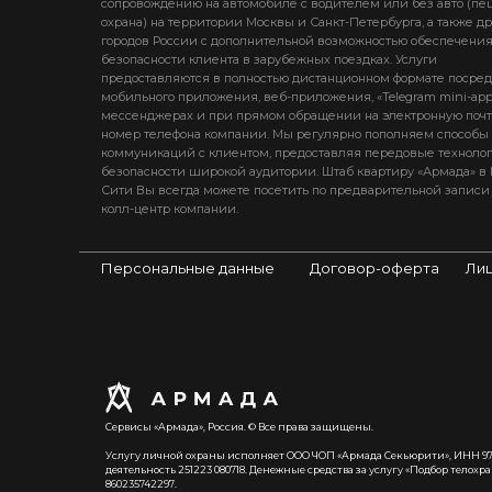
сопровождению на автомобиле с водителем или без авто (пе
охрана) на территории Москвы и Санкт-Петербурга, а также д
городов России с дополнительной возможностью обеспечени
безопасности клиента в зарубежных поездках. Услуги
предоставляются в полностью дистанционном формате посре
мобильного приложения, веб-приложения, «Telegram mini-app»
мессенджерах и при прямом обращении на электронную почт
номер телефона компании. Мы регулярно пополняем способы
коммуникаций с клиентом, предоставляя передовые техноло
безопасности широкой аудитории. Штаб квартиру «Армада» в 
Сити Вы всегда можете посетить по предварительной записи
колл-центр компании.
Персональные данные
Договор-оферта
Лиц
Сервисы «Армада», Россия. © Все права защищены.
Услугу личной охраны исполняет ООО ЧОП «Армада Секьюрити», ИНН 97
деятельность 251223 080718. Денежные средства за услугу «Подбор телохр
860235742297.