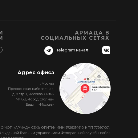
И
АРМАДА В
И
СОЦИАЛЬНЫХ СЕТЯХ
Telegram канал
Адрес офиса
г. Москва
Пресненская набережная,
д. 8 стр. 1, «Москва Сити»
МФБЦ «Город Столиц»,
Башня «Москва»
ОО ЧОП «АРМАДА СЕКЬЮРИТИ» ИНН 9726014610, КПП 772601001,
608 выданной Главным управлением Федеральной службы войск
по г. Москве.