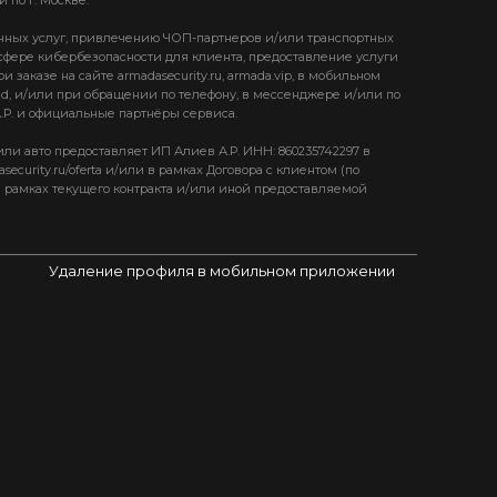
нных услуг, привлечению ЧОП-партнеров и/или транспортных
 сфере кибербезопасности для клиента, предоставление услуги
 заказе на сайте armadasecurity.ru, armada.vip, в мобильном
ad, и/или при обращении по телефону, в мессенджере и/или по
.Р. и официальные партнёры сервиса.
ли авто предоставляет ИП Алиев А.Р. ИНН: 860235742297 в
asecurity.ru/oferta и/или в рамках Договора с клиентом (по
 рамках текущего контракта и/или иной предоставляемой
Удаление профиля в мобильном приложении