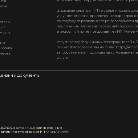
шая
ругих
Цифровые сервисы (ИТ) в сфере информацио
я
услуг для клиента, привлечение партнеров в
по подбору персонала в сфере безопасности при
дством
приложении Armada armadasecurity.ru/downlo
, в
электронной почте предоставляет ИП Алиев А
у или
Услуги по подбору личных телохранителей и/и
гии
рамках договора оферты на сайте: https://armad
Москва-
запросу клиента) подписанным с компанией в
 через
услуги.
ензии и документы
26014610,
в рамках лицензии
на охранную
анителя» поступают на счет ИП Алиев А.Р. ИНН: