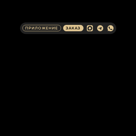
ПРИЛОЖЕНИЕ
ЗАКАЗ
КОНТАКТЫ ДЛЯ
ОПЕРАТИВНОЙ СВЯЗИ
КЛИЕНТАМ И ПАРТНЕРАМ
Получите консультацию от эксперта
«Армада». Обсудите сотрудничество
как корпоративный клиент, партнер,
инвестор или СМИ.
ИННОВАЦИИ В
БЕЗОПАСНОСТИ
Проекты и продукты