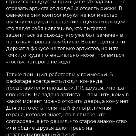
строится на другом принципе. Их задача — не
отрезать артиста от людей, а отсеять риски. В
фан‑зоне они контролируют не количество
вытянутых рук, а поведение отдельных людей:
кто ведёт себя навязчиво, кто пытается
зацепиться за одежду, кто уже был замечен в
попытках прорваться ближе. Возле сцены они
держат в фокусе не только артистов, но и те
точки, откуда потенциально может появиться
«гость», которого не ждут.
Тот же принцип работает и у гримёрки. В
backstage всегда есть люди: команда,
представители площадки, PR, друзья, иногда
спонсоры. Не задача артиста — помнить, кому в
какой момент можно открыть дверь, а кому нет.
Для этого есть понятный фильтр: личная
охрана, которая знает, кто в списке, кто
согласован, а кто решил, что старое знакомство
или общие друзья дают право на
незапланированный визит.