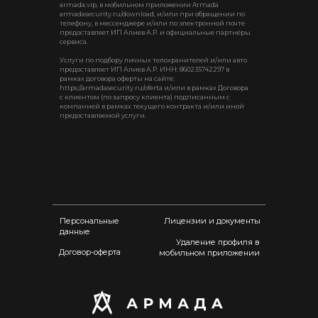
armada.vip, в мобильном приложении Armada
armadasecurity.ru/download, и/или при обращении по
телефону, в мессенджере и/или по электронной почте
предоставляет ИП Алиев А.Р. и официальные партнёры
сервиса.
Услуги по подбору личных телохранителей и/или авто
предоставляет ИП Алиев А.Р. ИНН: 860235742297 в
рамках договора оферты на сайте:
https://armadasecurity.ru/oferta и/или в рамках Договора
с клиентом (по запросу клиента) подписанным с
компанией в рамках текущего контракта и/или иной
предоставляемой услуги.
Персональные
Лицензии и документы
данные
Удаление профиля в
Договор-оферта
мобильном приложении