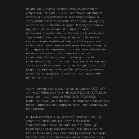
Компания «Армада Безопасность» осуществляет
услуги личной охраны (личные телохранители) по
обеспечению безопасности и сопровождению на
автомобиле с водителем или без авто (пешая охрана)
на территории Москвы и Санкт-Петербурга, а также
других городов России с дополнительной
возможностью обеспечения безопасности клиента в
зарубежных поездках. Услуги предоставляются в
полностью дистанционном формате посредством
мобильного приложения, веб-приложения, «Telegram
mini-app», в мессенджерах и при прямом обращении
на электронную почту или номер телефона
компании. Мы регулярно пополняем способы
коммуникаций с клиентом, предоставляя передовые
технологии безопасности широкой аудитории. Штаб
квартиру «Армада» в Москва-Сити Вы всегда можете
посетить по предварительной записи через колл-
центр компании.
Услуги личных телохранителей исполняет ООО ЧОП
«АРМАДА СЕКЬЮРИТИ» ИНН 9726014610, КПП 772601001,
но основании лицензии Л056-00106-77/00616608
выданной Главным управлением Федеральной службы
войск национальной гвардии Российской Федерации
по г. Москве.
Цифровые сервисы (ИТ) в сфере информационных
услуг, привлечению ЧОП-партнеров и/или
транспортных услуг для клиента, привлечение
партнеров в сфере кибербезопасности для клиента,
предоставление услуги по подбору персонала в сфере
безопасности при заказе на сайте armadasecurity.ru,