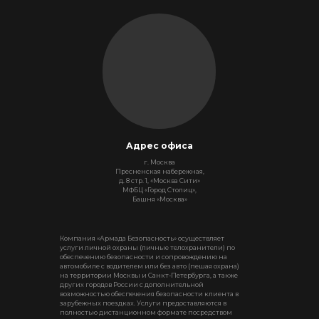
Адрес офиса
г. Москва
Пресненская набережная,
д. 8 стр. 1, «Москва Сити»
МФБЦ «Город Столиц»,
Башня «Москва»
Компания «Армада Безопасность» осуществляет
услуги личной охраны (личные телохранители) по
обеспечению безопасности и сопровождению на
автомобиле с водителем или без авто (пешая охрана)
на территории Москвы и Санкт-Петербурга, а также
других городов России с дополнительной
возможностью обеспечения безопасности клиента в
зарубежных поездках. Услуги предоставляются в
полностью дистанционном формате посредством