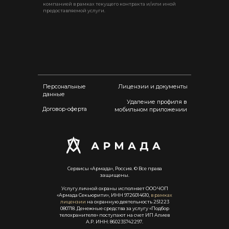
компанией в рамках текущего контракта и/или иной
предоставляемой услуги.
Персональные
Лицензии и документы
данные
Удаление профиля в
Договор-оферта
мобильном приложении
Сервисы «Армада», Россия. © Все права
защищены.
Услугу личной охраны исполняет ООО ЧОП
«Армада Секьюрити», ИНН 9726014610,
в рамках
лицензии
на охранную деятельность 251223
080718. Денежные средства за услугу «Подбор
телохранителя» поступают на счет ИП Алиев
А.Р. ИНН: 860235742297.