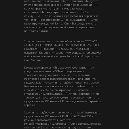
мобильного приложения, веб-приложения, «Telegram
mini-app», в мессенджерах и при прямом обращении
на электронную почту или номер телефона
компании. Мы регулярно пополняем способы
коммуникаций с клиентом, предоставляя передовые
технологии безопасности широкой аудитории. Штаб
квартиру «Армада» в Москва-Сити Вы всегда можете
посетить по предварительной записи через колл-
центр компании.
Услуги личных телохранителей исполняет ООО ЧОП
«АРМАДА СЕКЬЮРИТИ» ИНН 9726014610, КПП 772601001,
но основании лицензии Л056-00106-77/00616608
выданной Главным управлением Федеральной службы
войск национальной гвардии Российской Федерации
по г. Москве.
Цифровые сервисы (ИТ) в сфере информационных
услуг, привлечению ЧОП-партнеров и/или
транспортных услуг для клиента, привлечение
партнеров в сфере кибербезопасности для клиента,
предоставление услуги по подбору персонала в сфере
безопасности при заказе на сайте armadasecurity.ru,
armada.vip, в мобильном приложении Armada
armadasecurity.ru/download, и/или при обращении по
телефону, в мессенджере и/или по электронной почте
предоставляет ИП Алиев А.Р. и официальные партнёры
сервиса.
Услуги по подбору личных телохранителей и/или авто
предоставляет ИП Алиев А.Р. ИНН: 860235742297 в
рамках договора оферты на сайте:
https://armadasecurity.ru/oferta и/или в рамках Договора
с клиентом (по запросу клиента) подписанным с