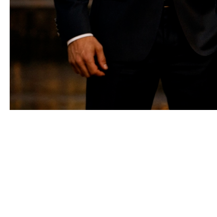
В каждом зрелом рынке безопасности есть
момент, когда индустрия перестаёт быть
«закрытым клубом для избранных» и
сталкивается с вопросом: что, если доступ к
профессиональной защите нужен не только
владельцам корпораций, но и обычным
людям? Для российской личной охраны таким
моментом стал запуск мобильного приложения
Armada — первого сервиса телохранителей на