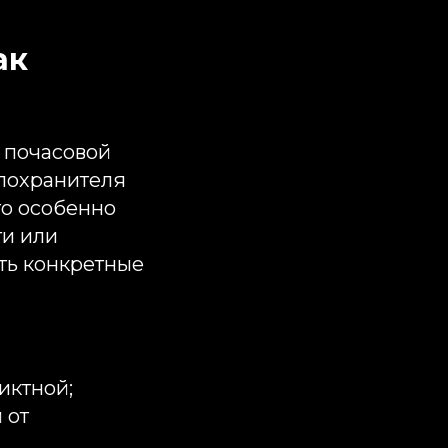
ак
 почасовой
елохранителя
то особенно
ти или
сть конкретные
иктной;
 от