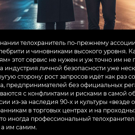
знании телохранитель по‑прежнему ассоции
лебрити и чиновниками высокого уровня. Ка
» этот сервис не нужен и уж точно им не 
а индустрия личной безопасности уже неск
угую сторону: рост запросов идёт как раз с
са, предпринимателей без официальных рега
иваются с конфликтами и рисками в самой о
сии из‑за наследия 90‑х и культуры «везде
анникам в торговых центрах и на проходных
 что иногда профессиональный телохранител
 а им самим.