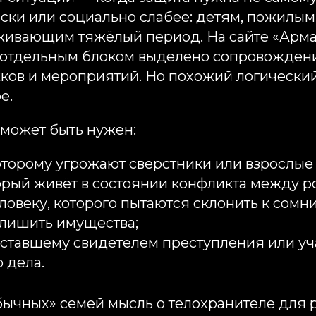
ески или социально слабее: детям, пожилы
живающим тяжёлый период. На сайте «Арм
 отдельным блоком выделено сопровождени
ков и мероприятий. Но похожий логически
.​
 может быть нужен:
оторому угрожают сверстники или взрослые
орый живёт в состоянии конфликта между р
овеку, которого пытаются склонить к сом
 лишить имущества;
 ставшему свидетелем преступления или у
 дела.
бычных» семей мысль о телохранителе для 