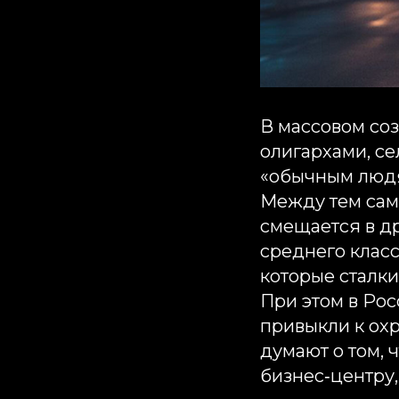
В массовом со
олигархами, се
«обычным людям
Между тем сам
смещается в др
среднего клас
которые сталк
При этом в Рос
привыкли к охр
думают о том,
бизнес‑центру,