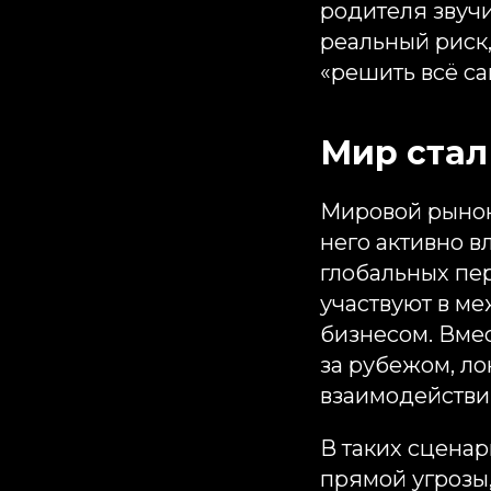
родителя звучи
реальный риск,
«решить всё са
Мир стал
Мировой рынок 
него активно 
глобальных пе
участвуют в м
бизнесом. Вмес
за рубежом, ло
взаимодействи
В таких сценар
прямой угрозы,