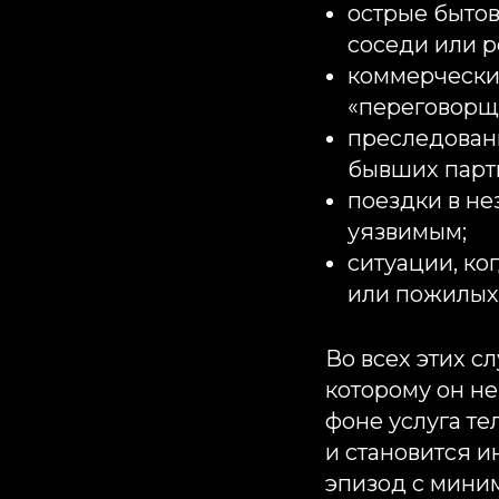
острые бытов
соседи или р
коммерческие
«переговорщ
преследовани
бывших парт
поездки в не
уязвимым;
ситуации, ко
или пожилых
Во всех этих с
которому он не
фоне услуга те
и становится и
эпизод с мини