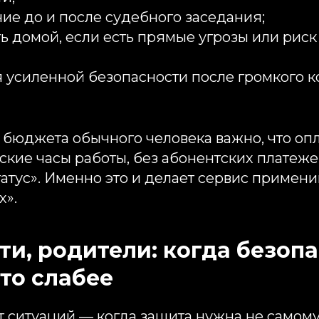
е до и после судебного заседания;​
ь домой, если есть прямые угрозы или рис
 усиленной безопасности после громкого к
я бюджета обычного человека важно, что оп
ские часы работы, без абонентских платеже
татус». Именно это и делает сервис примен
х».
ети, родители: когда безоп
кто слабее
 ситуаций — когда защита нужна не самому 