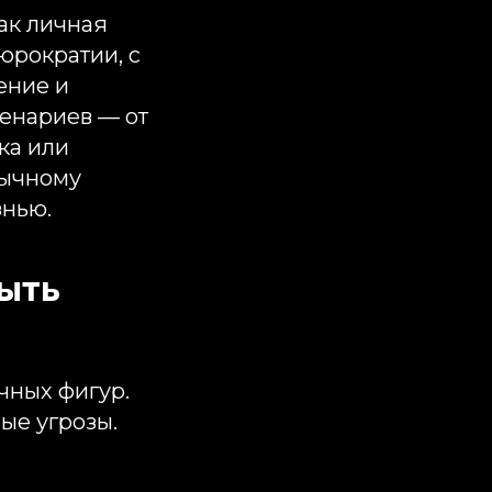
ак личная
бюрократии, с
ение и
ценариев — от
ка или
бычному
знью.
быть
чных фигур.
ые угрозы.