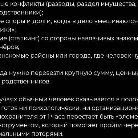
ые конфликты (разводы, раздел имущества,
одственники);
 споры и долги, когда в дело вмешиваютс
ики»;
е (сталкинг) со стороны навязчивых знако
нёров;
знакомые районы или города, где человек ч
гда нужно перевезти крупную сумму, ценны
 родственников.
лучаях обычный человек оказывается в поло
 готов ни психологически, ни организационн
лохранителя от 1 часа перестаёт быть «эле
нструментом, который помогает пройти чер
мальными потерями.