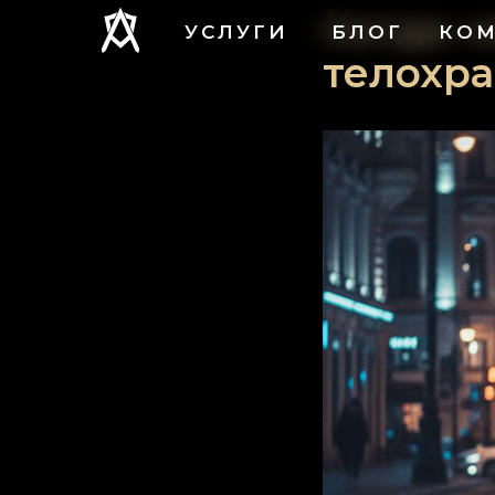
Когда «
УСЛУГИ
БЛОГ
КО
телохр