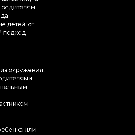
м родителям,
ада
е детей: от
й подход
 из окружения;
одителями;
нительным
частником
ребёнка или