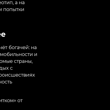
отип, а на
ем попытки
ее
ёт богачей: на
 мобильности и
омые страны,
дых с
 происшествиях
ность
итком» от