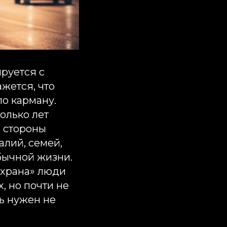
руется с
жется, что
по карману.
олько лет
о стороны
лий, семей,
бычной жизни.
 охрана» люди
, но почти не
ь нужен не