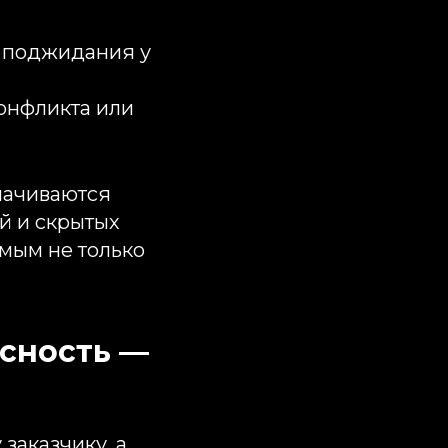
к поджидания у
онфликта или
лачиваются
й и скрытых
имым не только
асность —
заказчику, а