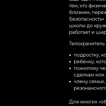
тем, кто физич
близким, пере
Безопасность»
школы до круж
работает и шире
Телохранитель
подростку, к
ребёнку, кот
пожилому чел
сделкам или
члену семьи,
резонансного
Для многих «о