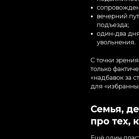
сопровождени
вечерний пут
подъезда;
один‑два дня
увольнения.
С точки зрени
только фактиче
«надбавок за с
для «избранны
Семья, д
про тех, 
Ещё один пласт