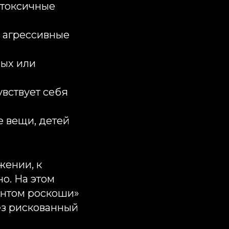
 токсичные
я агрессивные
мых или
увствует себя
е вещи, детей
жении, к
о. На этом
ментом роскоши»
ез рискованный