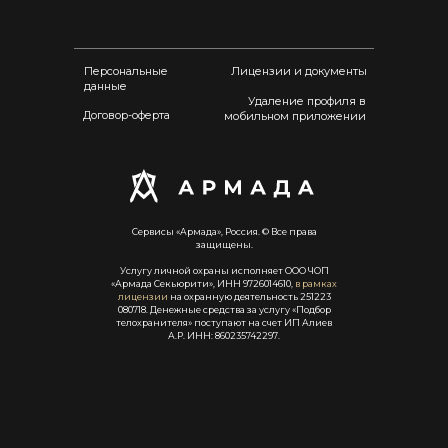
Персональные
Лицензии и документы
данные
Удаление профиля в
Договор-оферта
мобильном приложении
Сервисы «Армада», Россия. © Все права
защищены.
Услугу личной охраны исполняет ООО ЧОП
«Армада Секьюрити», ИНН 9726014610,
в рамках
лицензии
на охранную деятельность 251223
080718. Денежные средства за услугу «Подбор
телохранителя» поступают на счет ИП Алиев
А.Р. ИНН: 860235742297.