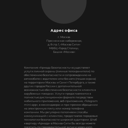
Адрес офиса
г. Москва
Пресненская набережная,
д. 8 стр. 1, «Москва Сити»
МФБЦ «Город Столиц»,
Башня «Москва»
Компания «Армада Безопасность» осуществляет
услуги личной охраны (личные телохранители) по
обеспечению безопасности и сопровождению на
автомобиле с водителем или без авто (пешая охрана)
на территории Москвы и Санкт-Петербурга, а также
других городов России с дополнительной
возможностью обеспечения безопасности клиента в
зарубежных поездках. Услуги предоставляются в
полностью дистанционном формате посредством
мобильного приложения, веб-приложения, «Telegram
mini-app», в мессенджерах и при прямом обращении
на электронную почту или номер телефона
компании. Мы регулярно пополняем способы
коммуникаций с клиентом, предоставляя передовые
технологии безопасности широкой аудитории. Штаб
квартиру «Армада» в Москва-Сити Вы всегда можете
посетить по предварительной записи через колл-