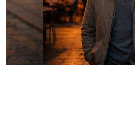
Страх и безопасность часто идут парой: клиенту
нужно не только быть защищённым, но и
чувствовать себя защищённым.
Две оси: как устроен
«квадрат»
Если упростить, можно нарисовать квадрат с
двумя осями:
по горизонтали —
объективная
безопасность
(от низкой к высокой);