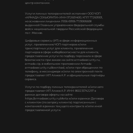
центр компании.
Услуги личных телохранителей исполняет ООО ЧОП
«АРМАДА СЕКЬЮРИТИ» ИНН 9726014610, КПП 772601001,
но основании лицензии Л056-00106-77/00616608
выданной Главным управлением Федеральной службы
войск национальной гвардии Российской Федерации
по г. Москве.
Цифровые сервисы (ИТ) в сфере информационных
услуг, привлечению ЧОП-партнеров и/или
транспортных услуг для клиента, привлечение
партнеров в сфере кибербезопасности для клиента,
предоставление услуги по подбору персонала в сфере
безопасности при заказе на сайте armadasecurity.ru,
armada.vip, в мобильном приложении Armada
armadasecurity.ru/download, и/или при обращении по
телефону, в мессенджере и/или по электронной почте
предоставляет ИП Алиев А.Р. и официальные партнёры
сервиса.
Услуги по подбору личных телохранителей и/или авто
предоставляет ИП Алиев А.Р. ИНН: 860235742297 в
рамках договора оферты на сайте:
https://armadasecurity.ru/oferta и/или в рамках Договора
с клиентом (по запросу клиента) подписанным с
компанией в рамках текущего контракта и/или иной
предоставляемой услуги.