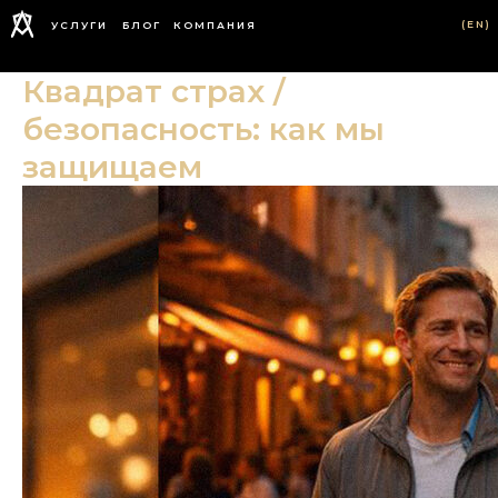
(EN)
УСЛУГИ
БЛОГ
КОМПАНИЯ
Квадрат страх /
безопасность: как мы
защищаем